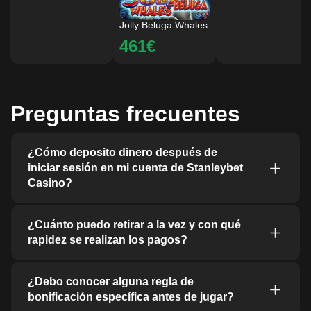
Hong Kong Tower
Jolly Beluga Whales
Blackjack Classic 45
461€
461€
60€
Preguntas frecuentes
¿Cómo deposito dinero después de
iniciar sesión en mi cuenta de Stanleybet
Casino?
¿Cuánto puedo retirar a la vez y con qué
rapidez se realizan los pagos?
¿Debo conocer alguna regla de
bonificación específica antes de jugar?