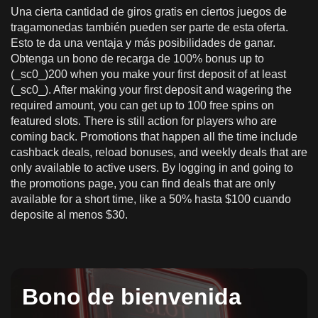
Una cierta cantidad de giros gratis en ciertos juegos de
tragamonedas también pueden ser parte de esta oferta.
Esto te da una ventaja y más posibilidades de ganar.
Obtenga un bono de recarga de 100% bonus up to
(_sc0_)200 when you make your first deposit of at least
(_sc0_). After making your first deposit and wagering the
required amount, you can get up to 100 free spins on
featured slots. There is still action for players who are
coming back. Promotions that happen all the time include
cashback deals, reload bonuses, and weekly deals that are
only available to active users. By logging in and going to
the promotions page, you can find deals that are only
available for a short time, like a 50% hasta $100 cuando
deposite al menos $30.
Bono de bienvenida