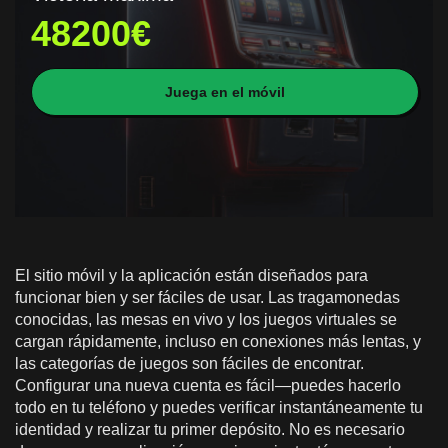
48200€
Juega en el móvil
El sitio móvil y la aplicación están diseñados para
funcionar bien y ser fáciles de usar. Las tragamonedas
conocidas, las mesas en vivo y los juegos virtuales se
cargan rápidamente, incluso en conexiones más lentas, y
las categorías de juegos son fáciles de encontrar.
Configurar una nueva cuenta es fácil—puedes hacerlo
todo en tu teléfono y puedes verificar instantáneamente tu
identidad y realizar tu primer depósito. No es necesario