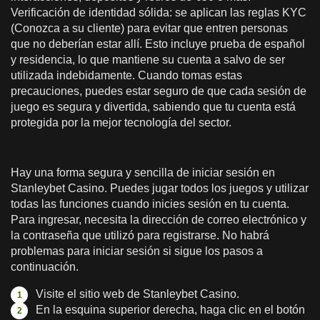
Verificación de identidad sólida: se aplican las reglas KYC
(Conozca a su cliente) para evitar que entren personas
que no deberían estar allí. Esto incluye prueba de español
y residencia, lo que mantiene su cuenta a salvo de ser
utilizada indebidamente. Cuando tomas estas
precauciones, puedes estar seguro de que cada sesión de
juego es segura y divertida, sabiendo que tu cuenta está
protegida por la mejor tecnología del sector.
Hay una forma segura y sencilla de iniciar sesión en
Stanleybet Casino. Puedes jugar todos los juegos y utilizar
todas las funciones cuando inicies sesión en tu cuenta.
Para ingresar, necesita la dirección de correo electrónico y
la contraseña que utilizó para registrarse. No habrá
problemas para iniciar sesión si sigue los pasos a
continuación.
Visite el sitio web de Stanleybet Casino.
En la esquina superior derecha, haga clic en el botón