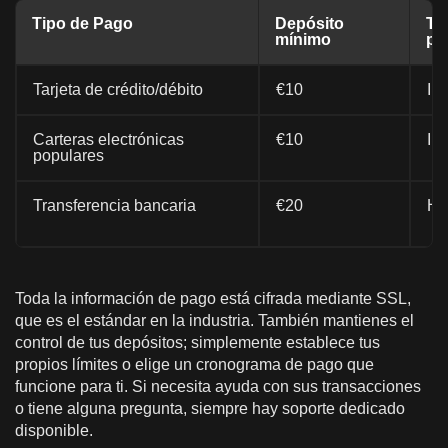
Tipo de Pago
Depósito
Ti
mínimo
pr
Tarjeta de crédito/débito
€10
In
Carteras electrónicas
€10
In
populares
Transferencia bancaria
€20
Ha
Toda la información de pago está cifrada mediante SSL,
que es el estándar en la industria. También mantienes el
control de tus depósitos; simplemente establece tus
propios límites o elige un cronograma de pago que
funcione para ti. Si necesita ayuda con sus transacciones
o tiene alguna pregunta, siempre hay soporte dedicado
disponible.