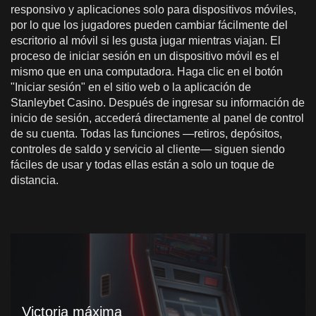
responsivo y aplicaciones solo para dispositivos móviles,
por lo que los jugadores pueden cambiar fácilmente del
escritorio al móvil si les gusta jugar mientras viajan. El
proceso de iniciar sesión en un dispositivo móvil es el
mismo que en una computadora. Haga clic en el botón
"Iniciar sesión" en el sitio web o la aplicación de
Stanleybet Casino. Después de ingresar su información de
inicio de sesión, accederá directamente al panel de control
de su cuenta. Todas las funciones —retiros, depósitos,
controles de saldo y servicio al cliente— siguen siendo
fáciles de usar y todas ellas están a solo un toque de
distancia.
Victoria máxima