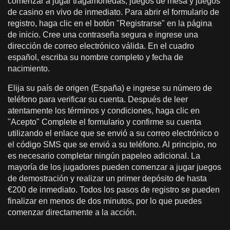
comenzar a jugar tragamonedas, juegos de mesa y juegos
de casino en vivo de inmediato. Para abrir el formulario de
registro, haga clic en el botón "Registrarse" en la página
de inicio. Cree una contraseña segura e ingrese una
dirección de correo electrónico válida. En el cuadro
español, escriba su nombre completo y fecha de
nacimiento.
Elija su país de origen (España) e ingrese su número de
teléfono para verificar su cuenta. Después de leer
atentamente los términos y condiciones, haga clic en
"Acepto" Complete el formulario y confirme su cuenta
utilizando el enlace que se envió a su correo electrónico o
el código SMS que se envió a su teléfono. Al principio, no
es necesario completar ningún papeleo adicional. La
mayoría de los jugadores pueden comenzar a jugar juegos
de demostración y realizar un primer depósito de hasta
€200 de inmediato. Todos los pasos de registro se pueden
finalizar en menos de dos minutos, por lo que puedes
comenzar directamente a la acción.