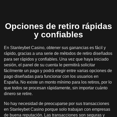
Opciones de retiro rápidas
y confiables
En Stanleybet Casino, obtener sus ganancias es fácil y
rápido, gracias a una serie de métodos de retiro diseñados
para ser rápidos y confiables. Una vez que haya iniciado
sesión, el panel de su cuenta le permitirá solicitar
fácilmente un pago y podrá elegir entre varias opciones de
pago diseñadas para funcionar con los usuarios en
España. No existe un monto mínimo para los retiros, por lo
que todos se procesan rápidamente, sin importar cuánto
dinero se retire.
No hay necesidad de preocuparse por sus transacciones
en Stanleybet Casino porque solo trabajan con empresas
de buena reputación. Las transacciones son seguras y