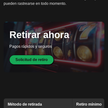
pueden rastrearse en todo momento.
Retirar ahora
Pagos rápidos y seguros
Solicitud de retiro
Método de retirada
Retiro mínimo