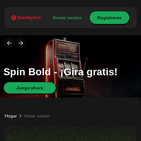
Iniciar sesión
Registrarse
Spin Bold - ¡Gira gratis!
Juega ahora
Hogar
Iniciar sesión