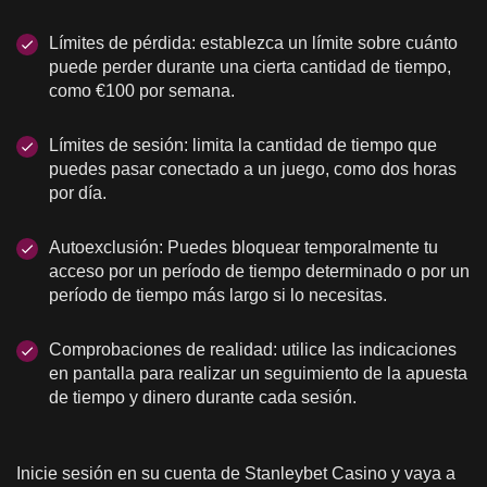
Límites de pérdida: establezca un límite sobre cuánto
puede perder durante una cierta cantidad de tiempo,
como €100 por semana.
Límites de sesión: limita la cantidad de tiempo que
puedes pasar conectado a un juego, como dos horas
por día.
Autoexclusión: Puedes bloquear temporalmente tu
acceso por un período de tiempo determinado o por un
período de tiempo más largo si lo necesitas.
Comprobaciones de realidad: utilice las indicaciones
en pantalla para realizar un seguimiento de la apuesta
de tiempo y dinero durante cada sesión.
Inicie sesión en su cuenta de Stanleybet Casino y vaya a