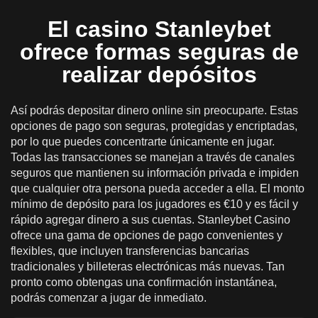
El casino Stanleybet
ofrece formas seguras de
realizar depósitos
Así podrás depositar dinero online sin preocuparte. Estas
opciones de pago son seguras, protegidas y encriptadas,
por lo que puedes concentrarte únicamente en jugar.
Todas las transacciones se manejan a través de canales
seguros que mantienen su información privada e impiden
que cualquier otra persona pueda acceder a ella. El monto
mínimo de depósito para los jugadores es €10 y es fácil y
rápido agregar dinero a sus cuentas. Stanleybet Casino
ofrece una gama de opciones de pago convenientes y
flexibles, que incluyen transferencias bancarias
tradicionales y billeteras electrónicas más nuevas. Tan
pronto como obtengas una confirmación instantánea,
podrás comenzar a jugar de inmediato.