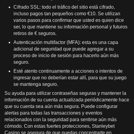
Cifrado SSL: todo el tráfico del sitio está cifrado,
incluso pagos tan pequeños como €10. Se utilizan
varios pasos para confirmar que usted es quien dice
ser, lo que mantiene su información personal y futuros
retiros de € seguros.
Autenticación multifactor (MFA): esta es una capa
adicional de seguridad que puede agregar a su
proceso de inicio de sesión para hacerlo aún más
seguro.
Esté atento continuamente a acciones o intentos de
ingresar que no deberían estar allí, para que su juego
se mantenga seguro.
Su ayuda para utilizar contraseñas seguras y mantener la
información de su cuenta actualizada periódicamente hace
que su cuenta sea aún más segura. Puede configurar
alertas para todas las transacciones y eventos
relacionados con la seguridad para sentirse aún más
cómodo. Con estas fuertes protecciones, Stanleybet
Casino se asegura de que puedas concentrarte en