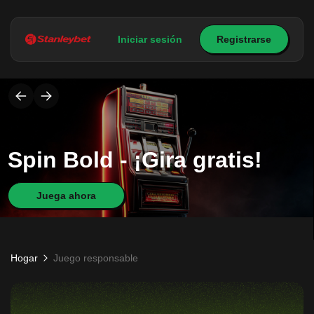
Iniciar sesión
Registrarse
Spin Bold - ¡Gira gratis!
Juega ahora
Hogar
Juego responsable