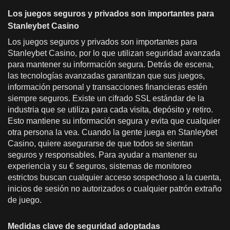
Los juegos seguros y privados son importantes para
Stanleybet Casino
Los juegos seguros y privados son importantes para
Stanleybet Casino, por lo que utilizan seguridad avanzada
para mantener su información segura. Detrás de escena,
las tecnologías avanzadas garantizan que sus juegos,
información personal y transacciones financieras estén
siempre seguros. Existe un cifrado SSL estándar de la
industria que se utiliza para cada visita, depósito y retiro.
Esto mantiene su información segura y evita que cualquier
otra persona la vea. Cuando la gente juega en Stanleybet
Casino, quiere asegurarse de que todos se sientan
seguros y responsables. Para ayudar a mantener su
experiencia y su € seguros, sistemas de monitoreo
estrictos buscan cualquier acceso sospechoso a la cuenta,
inicios de sesión no autorizados o cualquier patrón extraño
de juego.
Medidas clave de seguridad adoptadas