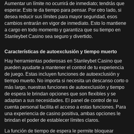
Aumentar un límite no ocurrirá de inmediato; tendrás que
esperar. Esto te da tiempo para pensar. Por otro lado, si
desea reducir sus límites para mayor seguridad, esos
cambios entrarán en vigor de inmediato. Esto lo mantiene
a cargo en todo momento y garantiza que su tiempo en
Stanleybet Casino sea seguro y divertido.
Características de autoexclusión y tiempo muerto
Hay herramientas poderosas en Stanleybet Casino que
pueden ayudarte a mantener el control de tu experiencia
de juego. Estas incluyen funciones de autoexclusión y
tiempo muerto. No importa si necesita un descanso corto o
más largo, nuestras funciones de autoexclusión y tiempo
de espera le brindan opciones que son flexibles y se
adaptan a sus necesidades. El panel de control de su
cuenta personal facilita el acceso a estas funciones. Para
una experiencia de casino positiva, ambas opciones le
brindan el poder de establecer límites claros.
La función de tiempo de espera le permite bloquear