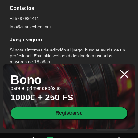
Contactos
+35797994411
info@stanleybets.net
Juega seguro
Si nota síntomas de adicción al juego, busque ayuda de un
profesional. Este sitio web está destinado a usuarios
mayores de 18 años.
Bono
para el primer depósito
1000€ + 250 FS
Cambiar idioma
Registrarse
All Rights Reserved.