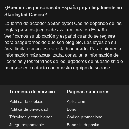
¿Pueden las personas de España jugar legalmente en
Stanleybet Casino?
La forma de acceder a Stanleybet Casino depende de las
reglas para los juegos de azar en línea en España.
Verificamos su ubicación y español cuándo se registra
para asegurarnos de que sea elegible. Las leyes en su
área limitan su acceso si está bloqueado. Para obtener la
información más actualizada, consulte la información de
licencias y los términos de los jugadores de nuestro sitio o
póngase en contacto con nuestro equipo de soporte.
Términos de servicio
Páginas superiores
Política de cookies
Aplicación
Política de privacidad
Bono
Términos y condiciones
Código promocional
Juego responsable
Bono sin depósito