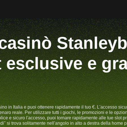
casinò Stanleybe
 esclusive e gra
no in Italia e puoi ottenere rapidamente il tuo €. L'accesso sicu
enaro reale. Per utilizzare tutti i giochi, le promozioni e le opzi
 e sicuro l'accesso, puoi tornare rapidamente alle tue slot prefe
di" si trova solitamente nell'angolo in alto a destra della home p