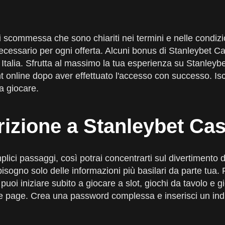
i di scommessa che sono chiariti nei termini e nelle condiz
necessario per ogni offerta. Alcuni bonus di Stanleybet Ca
tuo Italia. Sfrutta al massimo la tua esperienza su Stanley
 online dopo aver effettuato l'accesso con successo. Iscr
 a giocare.
rizione a Stanleybet Ca
emplici passaggi, così potrai concentrarti sul divertimento 
bisogno solo delle informazioni più basilari da parte tua
 puoi iniziare subito a giocare a slot, giochi da tavolo e g
me page. Crea una password complessa e inserisci un indiri