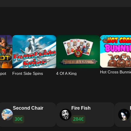
ischi
pot
Front Side Spins
4 Of A King
Dona
Second Chair
256€
30€