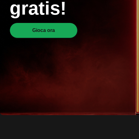
gratis!
Gioca ora