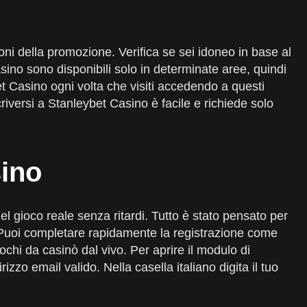
ioni della promozione. Verifica se sei idoneo in base al
sino sono disponibili solo in determinate aree, quindi
bet Casino ogni volta che visiti accedendo a questi
iversi a Stanleybet Casino è facile e richiede solo
sino
del gioco reale senza ritardi. Tutto è stato pensato per
. Puoi completare rapidamente la registrazione come
iochi da casinò dal vivo. Per aprire il modulo di
zzo email valido. Nella casella italiano digita il tuo