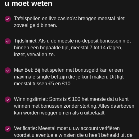
u moet weten
Tafelspellen en live casino's: brengen meestal niet
zoveel geld binnen.
Tijdslimiet: Als u de meeste no-deposit bonussen niet
binnen een bepaalde tijd, meestal 7 tot 14 dagen,
inzet, vervallen ze.
Max Bet: Bij het spelen met bonusgeld kan er een
maximale single bet zijn die je kunt maken. Dit ligt
meestal tussen €5 en €10.
Winningslimiet: Soms is € 100 het meeste dat u kunt
winnen met bonussen zonder storting. Alles daarboven
kan worden weggenomen als u uitbetaalt.
Verificatie: Meestal moet u uw account verifiëren
voordat u eventuele winsten die u heeft behaald uit de