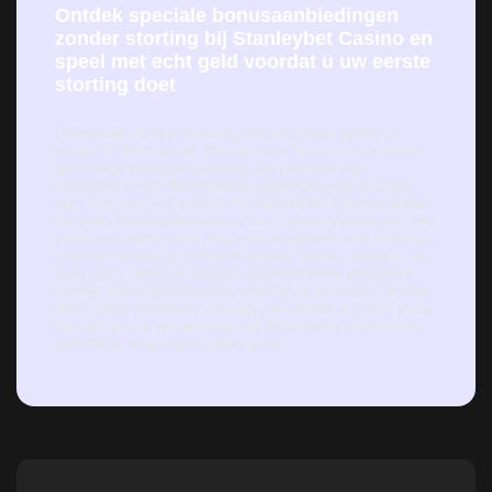
Ontdek speciale bonusaanbiedingen
zonder storting bij Stanleybet Casino en
speel met echt geld voordat u uw eerste
storting doet
Download de app vandaag nog en begin gratis te
spelen in Nederland. Mensen van Nederland kunnen
geweldige promoties vinden die speciaal zijn
ontworpen voor Nederlands casinofans die op zoek
zijn naar risicovrij plezier. Bij Stanleybet Casino bieden
ze geen stortingsbonussen aan nieuwe spelers die het
platform zonder enig risico willen uitproberen. Hierdoor
onderscheiden ze zich van andere online casino's. Je
kunt slots, tafels en andere casinospellen proberen
zonder stortingsbonussen voordat je je eerste storting
doet. Deze methode verlaagt niet alleen je risico, maar
het laat je ook de selectie van Stanleybet uitproberen
voordat je er je eigen geld op zet.