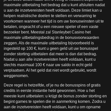
maximale uitbetaling het bedrag dat u kunt afsluiten nadat
u aan de inzetvereisten heeft voldaan. Deze limiet kan u
helpen realistische doelen te stellen en verwarring te
voorkomen wanneer het tijd is om uw bonuswinsten uit te
betalen, ongeacht of u een nieuwe speler of een vaste
bezoeker bent. Meestal zal Stanleybet Casino het
maximale uitbetalingsbedrag in de bonusvoorwaarden
zeggen. Als de maximale uitbetaling bijvoorbeeld is
ingesteld op 100 €, kunt u geen geld uit uw bonusspel
zonder storting uitbetalen dat meer is dan dat bedrag.
Nadat u aan alle inzetvereisten heeft voldaan, kunt u
slechts maximaal 100 € naar uw saldo in echt geld
verplaatsen. Al het geld dat niet wordt gebruikt, wordt
weggenomen.
Deze regel is hetzelfde, of je nu de bonusspins of gratis
credits in eerste instantie hebt gewonnen. Hoe u het
meeste kunt uitbetalen: u krijgt de bonus zonder storting en
begint games te spelen die in aanmerking komen. Zodra u
aan de inzetvereisten heeft voldaan, kunt u om opname