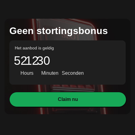
Geen stortingsbonus
Het aanbod is geldig
52
12
29
Hours
Minuten
Seconden
Claim nu