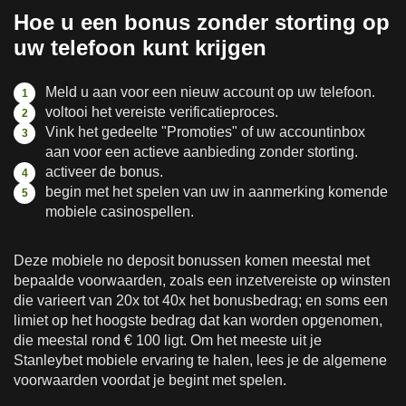
Hoe u een bonus zonder storting op
uw telefoon kunt krijgen
Meld u aan voor een nieuw account op uw telefoon.
voltooi het vereiste verificatieproces.
Vink het gedeelte "Promoties" of uw accountinbox
aan voor een actieve aanbieding zonder storting.
activeer de bonus.
begin met het spelen van uw in aanmerking komende
mobiele casinospellen.
Deze mobiele no deposit bonussen komen meestal met
bepaalde voorwaarden, zoals een inzetvereiste op winsten
die varieert van 20x tot 40x het bonusbedrag; en soms een
limiet op het hoogste bedrag dat kan worden opgenomen,
die meestal rond € 100 ligt. Om het meeste uit je
Stanleybet mobiele ervaring te halen, lees je de algemene
voorwaarden voordat je begint met spelen.