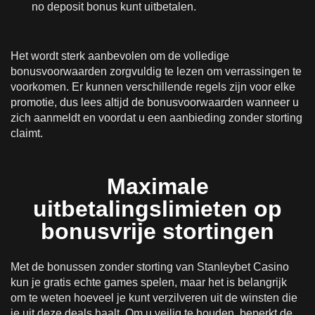
no deposit bonus kunt uitbetalen.
Het wordt sterk aanbevolen om de volledige
bonusvoorwaarden zorgvuldig te lezen om verrassingen te
voorkomen. Er kunnen verschillende regels zijn voor elke
promotie, dus lees altijd de bonusvoorwaarden wanneer u
zich aanmeldt en voordat u een aanbieding zonder storting
claimt.
Maximale
uitbetalingslimieten op
bonusvrije stortingen
Met de bonussen zonder storting van Stanleybet Casino
kun je gratis echte games spelen, maar het is belangrijk
om te weten hoeveel je kunt verzilveren uit de winsten die
je uit deze deals haalt. Om u veilig te houden, beperkt de