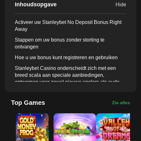
Inhoudsopgave
Hide
Activeer uw Stanleybet No Deposit Bonus Right
Away
Stappen om uw bonus zonder storting te
ontvangen
Hoe u uw bonus kunt registreren en gebruiken
Stanleybet Casino onderscheidt zich met een
breed scala aan speciale aanbiedingen,
ontworpen voor zowel nieuwe spelers als oude
fans
Wanneer u weet waar u de bonuscodes van
Top Games
Zie alles
Stanleybet Casino moet invoeren, is het
eenvoudig en snel om bonusaanbiedingen te
ontvangen
Veel manieren om snel geld te storten en op te
nemen bij Stanleybet Casino