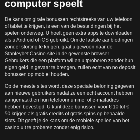
computer speelt
De kans om girale bonussen rechtstreeks van uw telefoon
of tablet te krijgen, is een van de beste dingen bij het
spelen onderweg. U hoeft geen extra apps te downloaden
als u Android of iOS gebruikt. Om de laatste aanbiedingen
zonder storting te krijgen, gaat u gewoon naar de
Stanleybet Casino-site in de gewenste browser.
Gebruikers die een platform willen uitproberen zonder hun
eigen geld in gevaar te brengen, zullen echt van no deposit
bonussen op mobiel houden.
Op de meeste sites wordt deze speciale beloning gegeven
aan nieuwe gebruikers nadat ze een echt account hebben
aangemaakt en hun telefoonnummer of e-mailadres
hebben bevestigd. U kunt deze bonussen voor € 10 tot €
50 krijgen als gratis credits of gratis spins op bepaalde
slots. Dit geeft je de kans om de mobiele spellen van het
casino uit te proberen zonder enig risico.