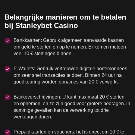
Belangrijke manieren om te betalen
bij Stanleybet Casino
Bankkaarten: Gebruik algemeen aanvaarde kaarten
om geld te storten en op te nemen. Er komen meteen
veel 10 € stortingen binnen.
E-Wallets: Gebruik vertrouwde digitale portemonnees
om zeer snel transacties te doen. Binnen 24 uur na
goedkeuring worden opnames van 20 € verwerkt.
Bankoverschrijvingen: U kunt maximaal 20 € storten
en opnemen, en ze zijn goed voor grotere bedragen. In
sommige gevallen kan de verwerking tot drie
werkdagen duren.
Prepaidkaarten en vouchers: het is direct om 10 € te