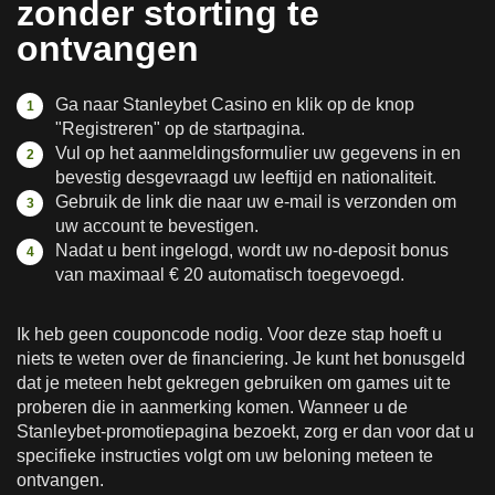
zonder storting te
ontvangen
Ga naar Stanleybet Casino en klik op de knop
"Registreren" op de startpagina.
Vul op het aanmeldingsformulier uw gegevens in en
bevestig desgevraagd uw leeftijd en nationaliteit.
Gebruik de link die naar uw e-mail is verzonden om
uw account te bevestigen.
Nadat u bent ingelogd, wordt uw no-deposit bonus
van maximaal € 20 automatisch toegevoegd.
Ik heb geen couponcode nodig. Voor deze stap hoeft u
niets te weten over de financiering. Je kunt het bonusgeld
dat je meteen hebt gekregen gebruiken om games uit te
proberen die in aanmerking komen. Wanneer u de
Stanleybet-promotiepagina bezoekt, zorg er dan voor dat u
specifieke instructies volgt om uw beloning meteen te
ontvangen.