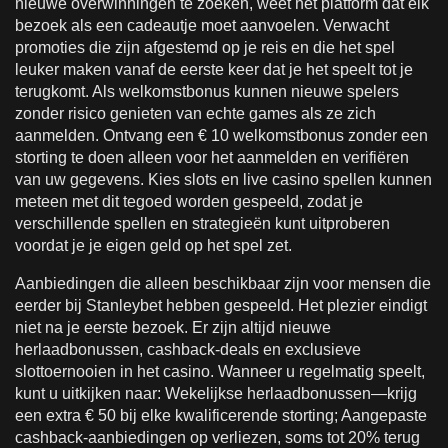
nieuwe overwinningen te zoeken, weet het platform dat elk
bezoek als een cadeautje moet aanvoelen. Verwacht
promoties die zijn afgestemd op je reis en die het spel
leuker maken vanaf de eerste keer dat je het speelt tot je
terugkomt. Als welkomstbonus kunnen nieuwe spelers
zonder risico genieten van echte games als ze zich
aanmelden. Ontvang een € 10 welkomstbonus zonder een
storting te doen alleen voor het aanmelden en verifiëren
van uw gegevens. Kies slots en live casino spellen kunnen
meteen met dit tegoed worden gespeeld, zodat je
verschillende spellen en strategieën kunt uitproberen
voordat je je eigen geld op het spel zet.
Aanbiedingen die alleen beschikbaar zijn voor mensen die
eerder bij Stanleybet hebben gespeeld. Het plezier eindigt
niet na je eerste bezoek. Er zijn altijd nieuwe
herlaadbonussen, cashback-deals en exclusieve
slottoernooien in het casino. Wanneer u regelmatig speelt,
kunt u uitkijken naar: Wekelijkse herlaadbonussen—krijg
een extra € 50 bij elke kwalificerende storting; Aangepaste
cashback-aanbiedingen op verliezen, soms tot 20% terug