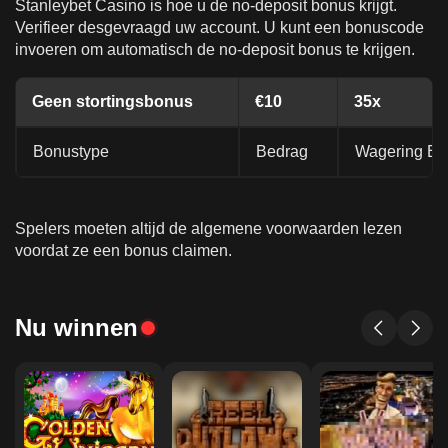
Stanleybet Casino is hoe u de no-deposit bonus krijgt.
Verifieer desgevraagd uw account. U kunt een bonuscode
invoeren om automatisch de no-deposit bonus te krijgen.
Geen stortingsbonus
€10
35x
Bonustype
Bedrag
Wagering Ei
Spelers moeten altijd de algemene voorwaarden lezen
voordat ze een bonus claimen.
Nu winnen