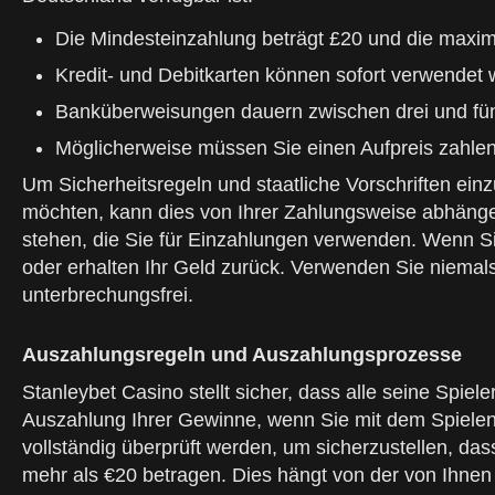
Die Mindesteinzahlung beträgt £20 und die maxim
Kredit- und Debitkarten können sofort verwendet
Banküberweisungen dauern zwischen drei und fün
Möglicherweise müssen Sie einen Aufpreis zahlen,
Um Sicherheitsregeln und staatliche Vorschriften ein
möchten, kann dies von Ihrer Zahlungsweise abhänge
stehen, die Sie für Einzahlungen verwenden. Wenn Si
oder erhalten Ihr Geld zurück. Verwenden Sie niemals D
unterbrechungsfrei.
Auszahlungsregeln und Auszahlungsprozesse
Stanleybet Casino stellt sicher, dass alle seine Spie
Auszahlung Ihrer Gewinne, wenn Sie mit dem Spielen
vollständig überprüft werden, um sicherzustellen, d
mehr als €20 betragen. Dies hängt von der von Ihne