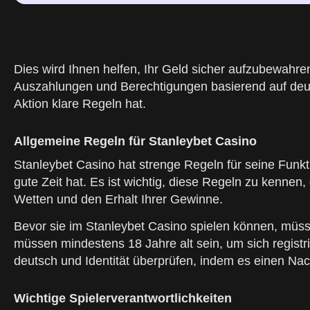
Dies wird Ihnen helfen, Ihr Geld sicher aufzubewahren
Auszahlungen und Berechtigungen basierend auf deuts
Aktion klare Regeln hat.
Allgemeine Regeln für Stanleybet Casino
Stanleybet Casino hat strenge Regeln für seine Funkti
gute Zeit hat. Es ist wichtig, diese Regeln zu kennen,
Wetten und den Erhalt Ihrer Gewinne.
Bevor sie im Stanleybet Casino spielen können, müsse
müssen mindestens 18 Jahre alt sein, um sich registr
deutsch und Identität überprüfen, indem es einen Nac
Wichtige Spielerverantwortlichkeiten