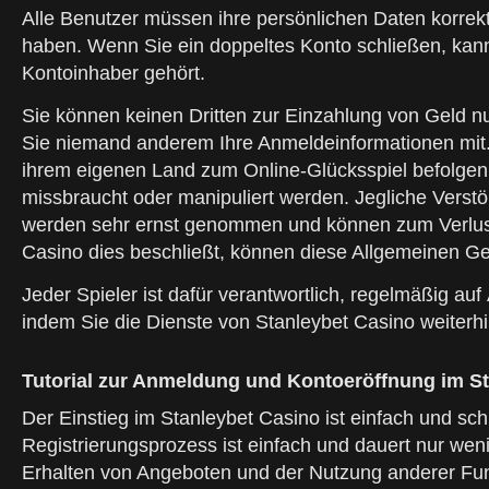
Alle Benutzer müssen ihre persönlichen Daten korrekt
haben. Wenn Sie ein doppeltes Konto schließen, kann
Kontoinhaber gehört.
Sie können keinen Dritten zur Einzahlung von Geld nutze
Sie niemand anderem Ihre Anmeldeinformationen mit. Ei
ihrem eigenen Land zum Online-Glücksspiel befolge
missbraucht oder manipuliert werden. Jegliche Verst
werden sehr ernst genommen und können zum Verlust 
Casino dies beschließt, können diese Allgemeinen G
Jeder Spieler ist dafür verantwortlich, regelmäßig au
indem Sie die Dienste von Stanleybet Casino weiterhi
Tutorial zur Anmeldung und Kontoeröffnung im S
Der Einstieg im Stanleybet Casino ist einfach und sch
Registrierungsprozess ist einfach und dauert nur wen
Erhalten von Angeboten und der Nutzung anderer Fun