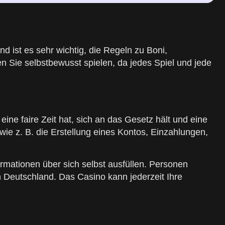
d ist es sehr wichtig, die Regeln zu Boni,
 Sie selbstbewusst spielen, da jedes Spiel und jede
ine faire Zeit hat, sich an das Gesetz hält und eine
 wie z. B. die Erstellung eines Kontos, Einzahlungen,
rmationen über sich selbst ausfüllen. Personen
n Deutschland. Das Casino kann jederzeit Ihre