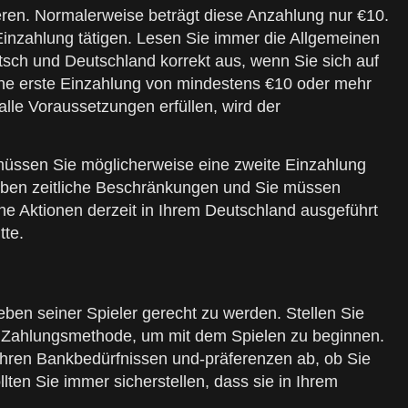
eren. Normalerweise beträgt diese Anzahlung nur €10.
inzahlung tätigen. Lesen Sie immer die Allgemeinen
tsch und Deutschland korrekt aus, wenn Sie sich auf
eine erste Einzahlung von mindestens €10 oder mehr
lle Voraussetzungen erfüllen, wird der
 müssen Sie möglicherweise eine zweite Einzahlung
 haben zeitliche Beschränkungen und Sie müssen
e Aktionen derzeit in Ihrem Deutschland ausgeführt
tte.
ben seiner Spieler gerecht zu werden. Stellen Sie
te Zahlungsmethode, um mit dem Spielen zu beginnen.
 Ihren Bankbedürfnissen und-präferenzen ab, ob Sie
ten Sie immer sicherstellen, dass sie in Ihrem