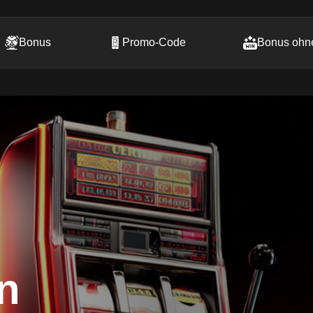
Bonus
Promo-Code
Bonus ohn
n