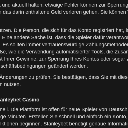
 und aktuell halten; etwaige Fehler können zur Sperrun
 das darin enthaltene Geld verloren gehen. Sie können 
n. Die Person, die sich für das Konto registriert hat, ist
ne andere Sache ist, dass die Spieler dafür verantwortl
n. Es sollten immer vertrauenswürdige Zahlungsmethode
öße, wie die Verwendung automatisierter Tools, die Zus
Ihrer Gewinne, zur Sperrung Ihres Kontos oder sogar 
eschäftsbedingungen geändert werden.
f Änderungen zu prüfen. Sie bestätigen, dass Sie mit die
n nutzen.
tanleybet Casino
nell. Die Plattform ist offen für neue Spieler von Deuts
ige Minuten. Erstellen Sie schnell und einfach ein Kont
ktionen beginnen. Stanleybet benötigt genaue Informati