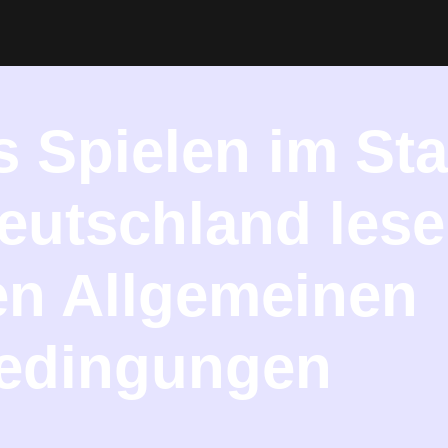
s Spielen im St
eutschland lese
en Allgemeinen
edingungen