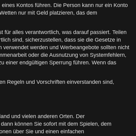
g eines Kontos führen. Die Person kann nur ein Konto
Wetten nur mit Geld platzieren, das dem
 für alles verantwortlich, was darauf passiert. Teilen
ich sind, sicherzustellen, dass sie die Gesetze in
n verwendet werden und Werbeangebote sollten nicht
ammenarbeit oder die Ausnutzung von Systemfehlern,
zu einer endgültigen Sperrung führen. Wenn das
sen Regeln und Vorschriften einverstanden sind,
chland und vielen anderen Orten. Der
o, dann können Sie sofort mit dem Spielen, dem
onen über Sie und einen einfachen