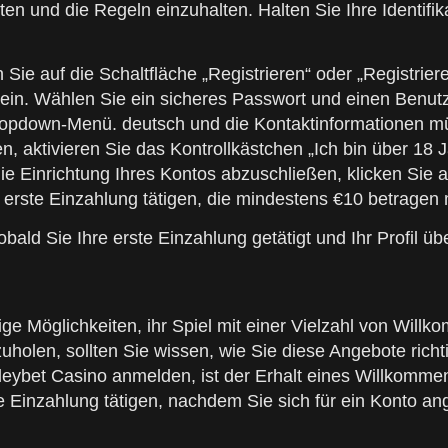
ten und die Regeln einzuhalten. Halten Sie Ihre Identifik
Sie auf die Schaltfläche „Registrieren“ oder „Registrier
in. Wählen Sie ein sicheres Passwort und einen Benutze
opdown-Menü. deutsch und die Kontaktinformationen mü
ktivieren Sie das Kontrollkästchen „Ich bin über 18 Ja
Einrichtung Ihres Kontos abzuschließen, klicken Sie auf
re erste Einzahlung tätigen, die mindestens €10 betragen
obald Sie Ihre erste Einzahlung getätigt und Ihr Profil üb
tige Möglichkeiten, ihr Spiel mit einer Vielzahl von Wi
holen, sollten Sie wissen, wie Sie diese Angebote richt
nleybet Casino anmelden, ist der Erhalt eines Willkomm
e Einzahlung tätigen, nachdem Sie sich für ein Konto an