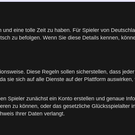
 und eine tolle Zeit zu haben. Für Spieler von Deutschlan
ch zu befolgen. Wenn Sie diese Details kennen, können
onsweise. Diese Regeln sollen sicherstellen, dass jeder e
 da sie sich auf alle Dienste auf der Plattform auswirken,
n Spieler zunächst ein Konto erstellen und genaue Info
ieren zu können, oder das gesetzliche Glücksspielalter i
hweis Ihrer Daten verlangt.