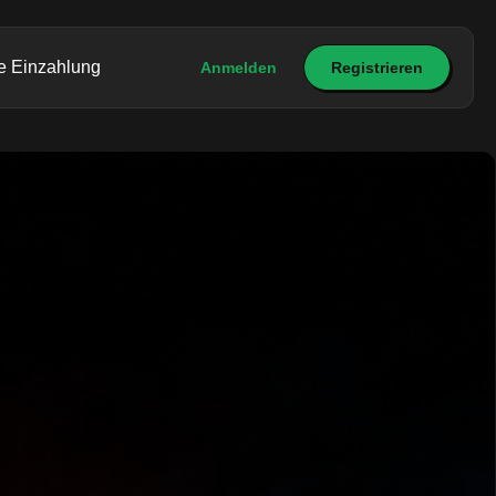
e Einzahlung
Anmelden
Registrieren