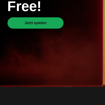
Free!
Jetzt spielen